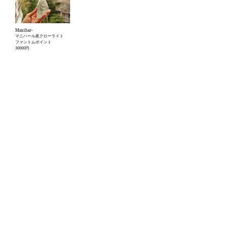
Manihar-
マニハール産クローライト
ファントムポイント
30000​円
​Himalayan Art House
​福岡県北九州市小倉北区妙見町６ー３
Tel :
093-555-6119
Email :
ayodhyacrystal.himalaya@gmail.com
iorifujiwara2018@gmail.com