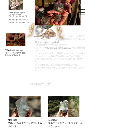
​マニハール産水晶
About Ayodhya crystal
ヒマラヤ水晶のお店
アヨーディヤクリスタルです
クリスタルギャラリーについて
アヨーディヤクリスタルについて
​About Manihar
北インドのヒマーチャル・プラデーシュ州、クル地方に
あるパールヴァティー渓谷の南に位置したところにガル
Ayodhya Crystal
サ渓谷があり、
その最奥にマニハール村があります。
このマニハール村から北方面にある山で水晶の採掘が行
The wisdom of Himalayas
Tibetan insence
われています。
-
チベットのお香で浄化後、
マニハール産の水晶は、緑泥石（クローライト）を伴う
発送させて頂きます
ことが多く、また最近では金紅石（ルチル)を内包した
水晶も産出されています。氷のような透明度も特徴で
す。
まるで地球そのものを水晶に閉じ込めたような、
生命の輝きを感じさせてくれるクリスタルが多く産出さ
れます。
​PRODUCT LIST
Manihar-
Manihar-
マニハール産グリーンファントム
マニハール産グリーンファントム
ポイント
クラスター