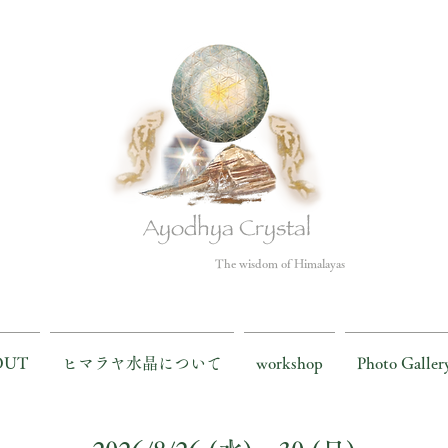
Ayodhya Crystal
The wisdom of Himalayas
OUT
ヒマラヤ水晶について
workshop
Photo Galler