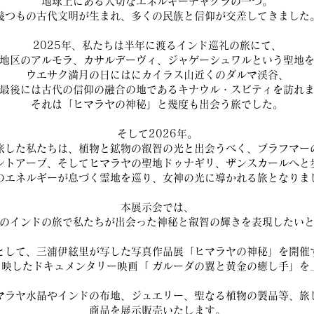
地球上にある大切なエネルギーチャクラの一つ。
幾つもの古代文明が生まれ、多くの民族と信仰が交差してきました
2025年、私たちは半年に渡るインド巡礼の旅にて、
地区のアルモラ、カサルデーヴィ、ジャゲーシュワルという聖地
ウエサク満月の日にはにカイラス山近くのダルマ渓谷、
最後には古代の信仰の融合の地であるキナウル・スピティを訪れ
それは「ヒマラヤの神秘」と幾度も出会う旅でした。
そして2026年。
旅した私たちは、植物と鉱物の叡智の光と出会うべく、ブラフマー
ントアーブ、そしてヒマラヤの聖地ドゥナギリ、ザンスカールへと
のエネルギーが息づく霊地を巡り、女神の光に導かれる旅となりま
本展示会では、
のインドの旅で私たちが出会った神秘と叡智の輝きを表現したい
として、三浦伊絃里が写した写真作品展「ヒマラヤの神秘」を開催
旅を映したドキュメンタリー映画「 ガルーダの翼と黄金の癒し手」を
マラヤ水晶やインドの布地、ジュエリー、聖なる植物の製品等、旅
商品を展示販売いたします。