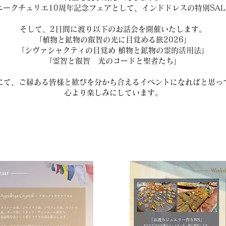
ニークチュリエ10周年記念フェアとして、インドドレスの特別SAL
そして、2日間に渡り以下のお話会を開催いたします。
「植物と鉱物の叡智の光に目覚める旅2026」
「シヴァシャクティの目覚め 植物と鉱物の霊的活用法」
「霊智と叡智 光のコードと聖者たち」
にて、ご縁ある皆様と歓びを分かち合えるイベントになればと思っ
心より楽しみにしています。