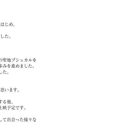
。
をはじめ、
ました。
の聖地プシュカルを
歩みを進めました。
した。
と思います。
する他、
上映予定です。
して出会った様々な