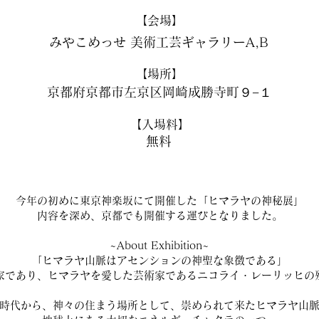
【​会場】
​みやこめっせ 美術工芸ギャラリーA,B
【​場所】
​京都府京都市左京区岡崎成勝寺町９−１
【​入場料】
無料
今年の初めに東京神楽坂にて開催した「ヒマラヤの神秘展」
内容を深め、京都でも開催する運びとなりました。
~About Exhibition~
「ヒマラヤ山脈はアセンションの神聖な象徴である」
家であり、ヒマラヤを愛した芸術家であるニコライ・レーリッヒの
時代から、神々の住まう場所として、崇められて来たヒマラヤ山